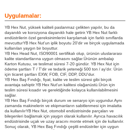
Uygulamalar:
YB Hex Nut, yüksek kaliteli paslanmaz çelikten yapılır, bu da
dayanıklı ve korozyona dayanıklı hale getirir.YB Hex Nut farklı
endüstrilerin özel gereksinimlerini karşılamak için farklı sınıflarda
mevcutturYB Hex Nut'un iplik boyutu 20'dir ve birçok uygulamada
kullanılan yaygın bir boyuttur.
YB Hex Head Nut, ISO90001 sertifikalı olup, ürünün uluslararası
kalite standartlarına uygun olmasını sağlar.Ürünün ambalajı
Karton Kutusu, ve teslimat süresi 7-20 gündür. YB Hex Nut için
ödeme şartları T / T'dir ve tedarik yeteneği 500 ton / ay'dır. Ürün
için ticaret şartları EXW, FOB, CIF, DDP, DDU'dur.
YB Hex Baş Fındığı, fiyat, kalite ve teslim süresi gibi birçok
avantaja sahiptir.YB Hex Nut'un kalitesi olağanüstü.Ürün için
teslim süresi kısadır ve gerektiğinde kolayca kullanılabilmesini
sağlar.
YB Hex Baş Fındığı birçok durum ve senaryo için uygundur.Aynı
zamanda makinelerin ve ekipmanların sabitlenmesi için imalatta
da kullanılırYB Hex Nut, otomobil endüstrisinde parçaları ve
bileşenleri bağlamak için yaygın olarak kullanılır. Ayrıca havacılık
endüstrisinde uçak ve uzay aracını monte etmek için de kullanılır.
Sonuç olarak, YB Hex Baş Fındığı çeşitli endüstriler için uygun