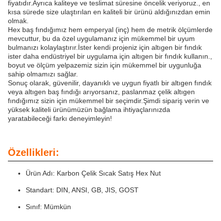
fiyatıdır.Ayrıca kaliteye ve teslimat süresine öncelik veriyoruz., en
kısa sürede size ulaştırılan en kaliteli bir ürünü aldığınızdan emin
olmak.
Hex baş fındığımız hem emperyal (inç) hem de metrik ölçümlerde
mevcuttur, bu da özel uygulamanız için mükemmel bir uyum
bulmanızı kolaylaştırır.İster kendi projeniz için altıgen bir fındık
ister daha endüstriyel bir uygulama için altıgen bir fındık kullanın.,
boyut ve ölçüm yelpazemiz sizin için mükemmel bir uygunluğa
sahip olmamızı sağlar.
Sonuç olarak, güvenilir, dayanıklı ve uygun fiyatlı bir altıgen fındık
veya altıgen baş fındığı arıyorsanız, paslanmaz çelik altıgen
fındığımız sizin için mükemmel bir seçimdir.Şimdi sipariş verin ve
yüksek kaliteli ürünümüzün bağlama ihtiyaçlarınızda
yaratabileceği farkı deneyimleyin!
Özellikleri:
Ürün Adı: Karbon Çelik Sıcak Satış Hex Nut
Standart: DIN, ANSI, GB, JIS, GOST
Sınıf: Mümkün