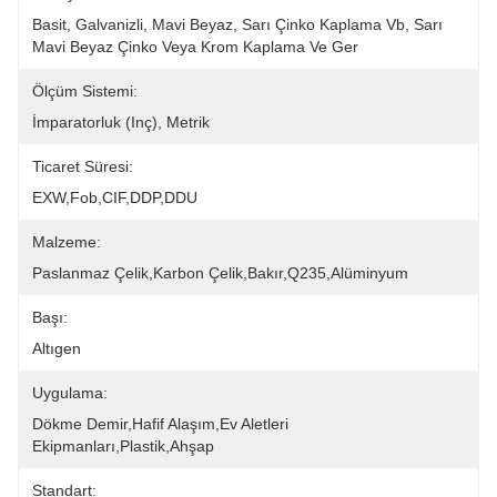
Basit, Galvanizli, Mavi Beyaz, Sarı Çinko Kaplama Vb, Sarı 
Mavi Beyaz Çinko Veya Krom Kaplama Ve Ger
Ölçüm Sistemi:
İmparatorluk (inç), Metrik
Ticaret Süresi:
EXW,Fob,CIF,DDP,DDU
Malzeme:
Paslanmaz Çelik,karbon Çelik,bakır,Q235,alüminyum
Başı:
Altıgen
Uygulama:
Dökme Demir,Hafif Alaşım,Ev Aletleri 
Ekipmanları,Plastik,Ahşap
Standart: