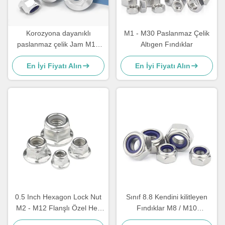
Korozyona dayanıklı
M1 - M30 Paslanmaz Çelik
paslanmaz çelik Jam M14
Altıgen Fındıklar
Altıgen Flange Fındıkları
En İyi Fiyatı Alın
En İyi Fiyatı Alın
Özel
0.5 Inch Hexagon Lock Nut
Sınıf 8.8 Kendini kilitleyen
M2 - M12 Flanşlı Özel Hex
Fındıklar M8 / M10
Nut
Galvanize Hex Fındıklar