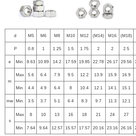
d
M5
M6
M8
M10
M12
(M14)
M16
(M18)
P
0.8
1
1.25
1.5
1.75
2
2
2.5
e
Min.
8.63
10.89
14.2
17.59
19.85
22.78
26.17
29.56
Max
5.6
6.4
7.9
9.5
12.2
13.9
15.9
16.9
m
Min.
4.4
4.9
6.4
8
10.4
12.1
14.1
15.1
m
w
Min.
3.5
3.7
5.1
6.4
8.3
9.7
11.3
12.1
Max
8
10
13
16
18
21
24
27
s
Min.
7.64
9.64
12.57
15.57
17.57
20.16
23.16
26.16