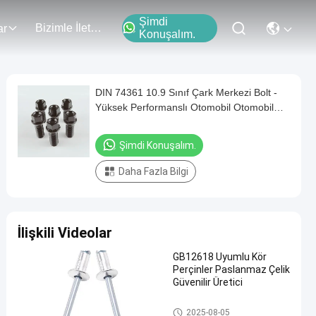
Şimdi
Bizimle İletişim
ar
Konuşalım.
DIN 74361 10.9 Sınıf Çark Merkezi Bolt -
Yüksek Performanslı Otomobil Otomobil
Parçaları
Şimdi Konuşalım.
Daha Fazla Bilgi
İlişkili Videolar
GB12618 Uyumlu Kör
Perçinler Paslanmaz Çelik
Güvenilir Üretici
Makine cıvatası
2025-08-05