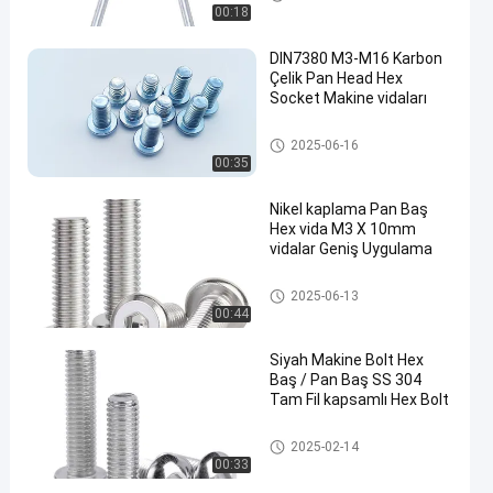
00:18
DIN7380 M3-M16 Karbon
Çelik Pan Head Hex
Socket Makine vidaları
Makine cıvatası
2025-06-16
00:35
Nikel kaplama Pan Baş
Hex vida M3 X 10mm
vidalar Geniş Uygulama
Pan kafası vida
2025-06-13
00:44
Siyah Makine Bolt Hex
Baş / Pan Baş SS 304
Tam Fil kapsamlı Hex Bolt
Makine cıvatası
2025-02-14
00:33