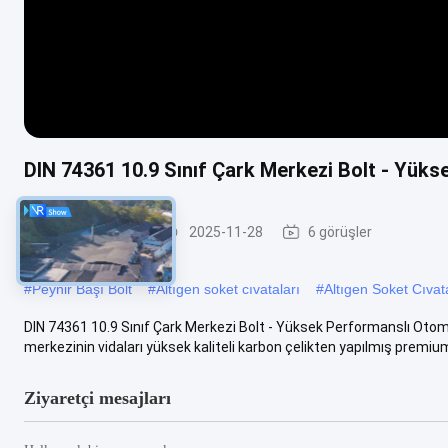
DIN 74361 10.9 Sınıf Çark Merkezi Bolt - Yük
Makine cıvatası
2025-11-28
6 görüşler
#
Peynir Başı Bolt
#
Altıgen soket cıvataları
#
Altıgen Soket Cıvat
DIN 74361 10.9 Sınıf Çark Merkezi Bolt - Yüksek Performanslı Oto
merkezinin vidaları yüksek kaliteli karbon çelikten yapılmış premium .
Ziyaretçi mesajları