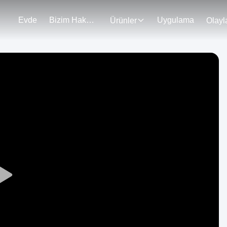
Evde
Bizim Hakkımızda
Uygulama
Ürünler
Olayl
Play
Video